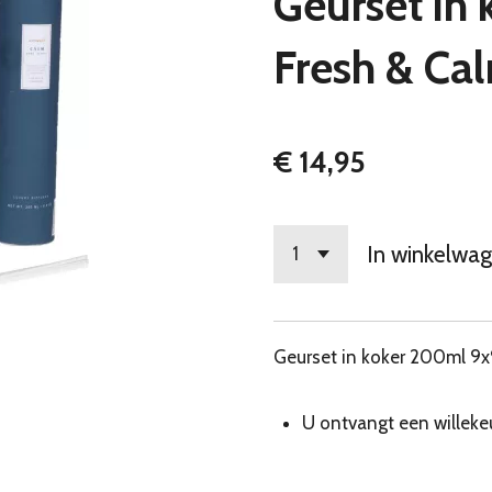
Geurset in
Fresh & Ca
€ 14,95
In winkelwa
Geurset in koker 200ml 9x
U ontvangt een willekeu