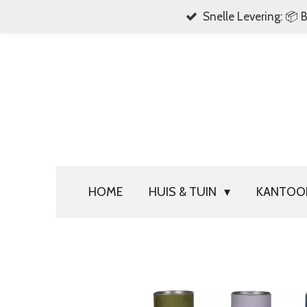
Snelle Levering: 📦 
Ga
direct
naar
de
hoofdinhoud
HOME
HUIS & TUIN
KANTO