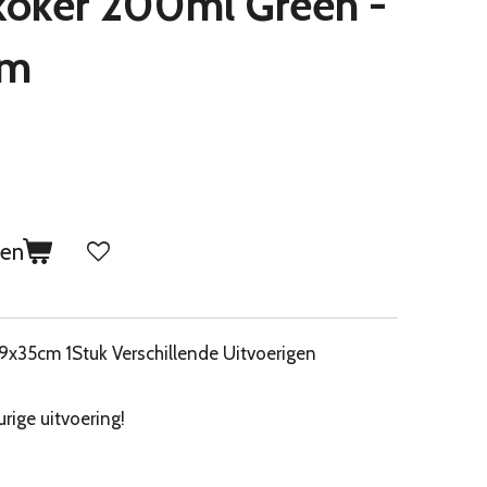
 koker 200ml Green -
lm
gen
9x35cm 1Stuk Verschillende Uitvoerigen
rige uitvoering!