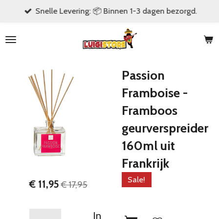
Snelle Levering: 📦 Binnen 1-3 dagen bezorgd.
Ga
direct
naar
de
hoofdinhoud
Passion
Framboise -
Framboos
geurverspreider
160ml uit
Frankrijk
Sale!
€ 11,95
€ 17,95
In