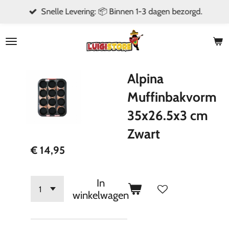
Snelle Levering: 📦 Binnen 1-3 dagen bezorgd.
Ga
direct
naar
de
hoofdinhoud
Alpina
Muffinbakvorm
35x26.5x3 cm
Zwart
€ 14,95
In
winkelwagen