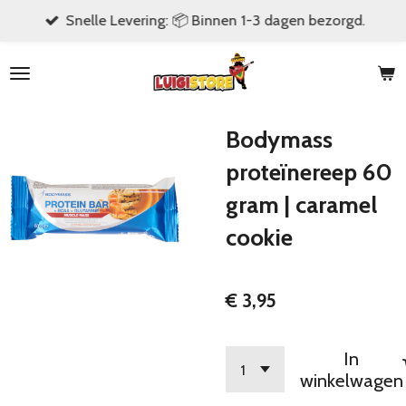
Snelle Levering: 📦 Binnen 1-3 dagen bezorgd.
Ga
direct
naar
de
hoofdinhoud
Bodymass
proteïnereep 60
gram | caramel
cookie
€ 3,95
In
winkelwagen