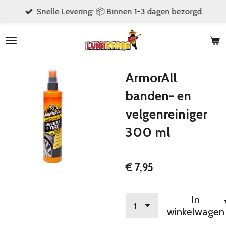
Snelle Levering: 📦 Binnen 1-3 dagen bezorgd.
Ga
direct
naar
de
hoofdinhoud
ArmorAll
banden- en
velgenreiniger
300 ml
€ 7,95
In
winkelwagen