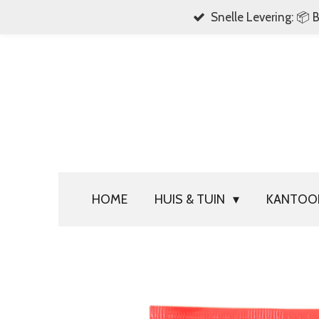
Snelle Levering: 📦 
Ga
direct
naar
de
hoofdinhoud
HOME
HUIS & TUIN
KANTO