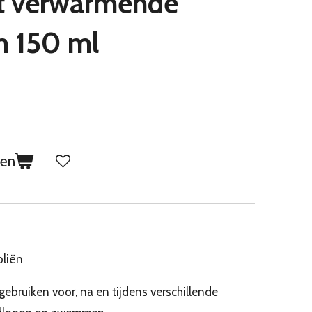
t verwarmende
m 150 ml
gen
n
oliën
 gebruiken voor, na en tijdens verschillende