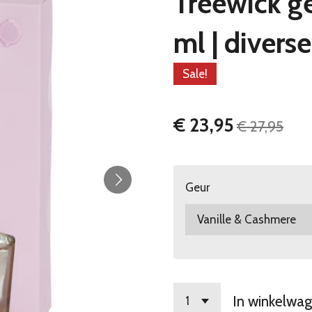
Treewick g
ml | divers
Sale!
€ 23,95
€ 27,95
Geur
In winkelwa