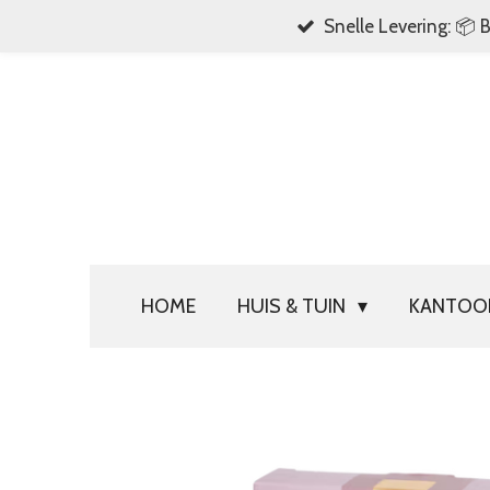
Snelle Levering: 📦 
Ga
direct
naar
de
hoofdinhoud
HOME
HUIS & TUIN
KANTO