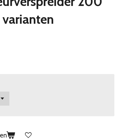
eurverspreider 200
e varianten
gen