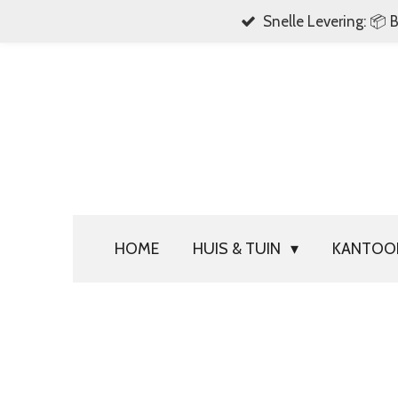
Snelle Levering: 📦 
Ga
direct
naar
de
hoofdinhoud
HOME
HUIS & TUIN
KANTO