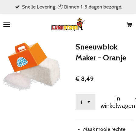
Snelle Levering: 📦 Binnen 1-3 dagen bezorgd.
Ga
direct
naar
de
hoofdinhoud
Sneeuwblok
Maker - Oranje
€ 8,49
In
winkelwagen
Maak mooie rechte