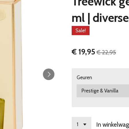
Treewick g
ml | divers
Sale!
€ 19,95
€ 22,95
Geuren
In winkelwa