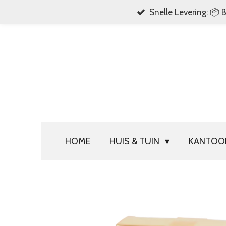
Snelle Levering: 📦 
Ga
direct
naar
de
hoofdinhoud
HOME
HUIS & TUIN
KANTO