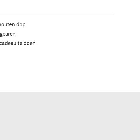
t houten dop
 geuren
 cadeau te doen