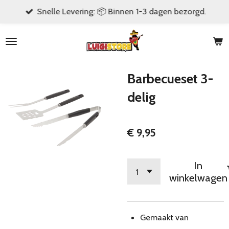
Snelle Levering: 📦 Binnen 1-3 dagen bezorgd.
Ga
direct
naar
de
hoofdinhoud
Barbecueset 3-
delig
€ 9,95
In
winkelwagen
Gemaakt van