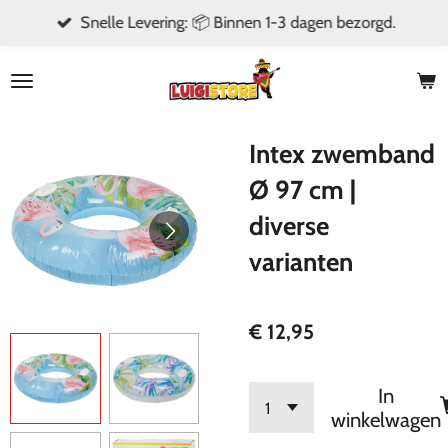
Snelle Levering: 📦 Binnen 1-3 dagen bezorgd.
Ga
direct
naar
de
hoofdinhoud
Intex zwemband
Ø 97 cm |
diverse
varianten
€ 12,95
In
winkelwagen