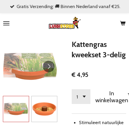
Gratis Verzending: 🚚 Binnen Nederland vanaf €25.
Ga
direct
naar
de
hoofdinhoud
Kattengras
kweekset 3-delig
€ 4,95
In
winkelwagen
Stimuleert natuurlijke