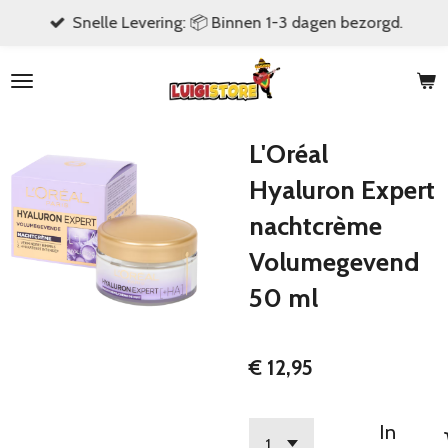
Snelle Levering: 📦 Binnen 1-3 dagen bezorgd.
Ga
direct
naar
de
hoofdinhoud
L'Oréal
Hyaluron Expert
nachtcrème
Volumegevend
50 ml
€ 12,95
In