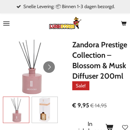
Snelle Levering: 📦 Binnen 1-3 dagen bezorgd.
Ga
direct
naar
de
hoofdinhoud
Zandora Prestige
Collection –
Blossom & Musk
Diffuser 200ml
Sale!
€ 9,95
€ 14,95
In