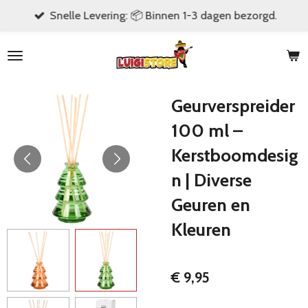
Snelle Levering: 📦 Binnen 1-3 dagen bezorgd.
Ga
direct
naar
de
hoofdinhoud
Geurverspreider
100 ml –
Kerstboomdesig
n | Diverse
Geuren en
Kleuren
€ 9,95