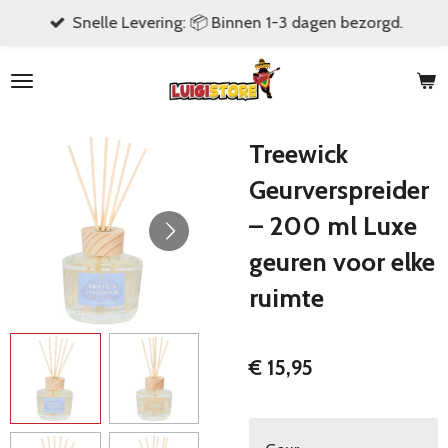
Snelle Levering: 📦 Binnen 1-3 dagen bezorgd.
Ga
direct
naar
de
hoofdinhoud
Treewick
Geurverspreider
– 200 ml Luxe
geuren voor elke
ruimte
€ 15,95