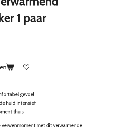
 verwarmend
er 1 paar
gen
fortabel gevoel
de huid intensief
oment thuis
jke verwenmoment met dit verwarmende