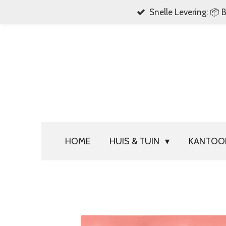
Snelle Levering: 📦 
Ga
direct
naar
de
hoofdinhoud
HOME
HUIS & TUIN
KANTO