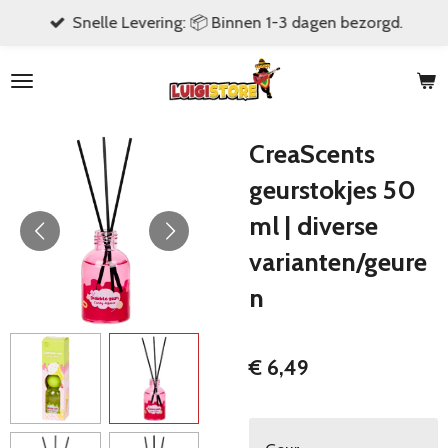
Snelle Levering: 📦 Binnen 1-3 dagen bezorgd.
Ga
direct
naar
de
hoofdinhoud
CreaScents
geurstokjes 50
ml | diverse
varianten/geure
n
€ 6,49