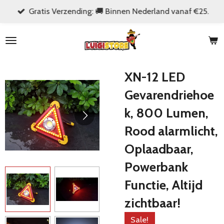
Gratis Verzending: 🚚 Binnen Nederland vanaf €25.
Ga
direct
naar
de
hoofdinhoud
XN-12 LED
Gevarendriehoe
k, 800 Lumen,
Rood alarmlicht,
Oplaadbaar,
Powerbank
Functie, Altijd
zichtbaar!
Sale!