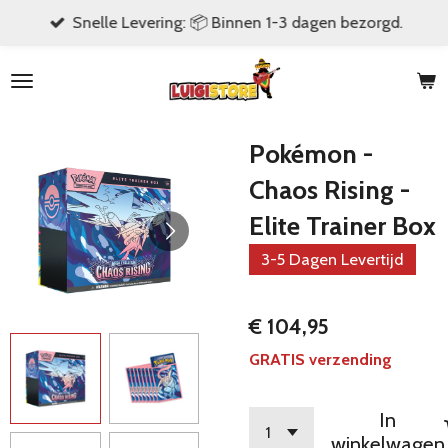
Snelle Levering: 📦 Binnen 1-3 dagen bezorgd.
Ga
direct
naar
de
hoofdinhoud
Pokémon -
Chaos Rising -
Elite Trainer Box
3-5 Dagen Levertijd
€ 104,95
GRATIS verzending
In
winkelwagen