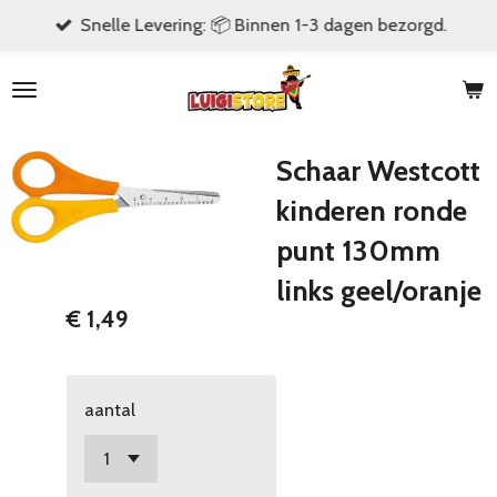
Snelle Levering: 📦 Binnen 1-3 dagen bezorgd.
Ga
direct
naar
de
hoofdinhoud
Schaar Westcott
kinderen ronde
punt 130mm
links geel/oranje
€ 1,49
aantal