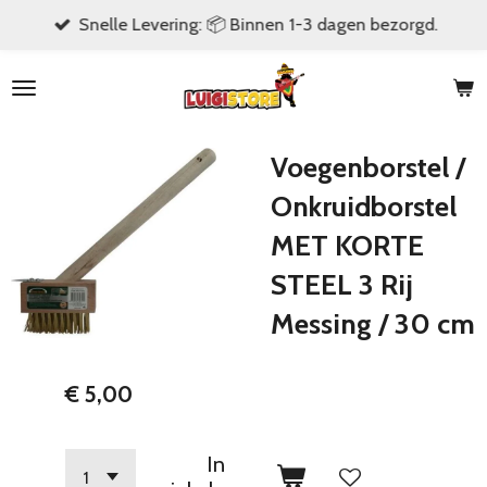
Snelle Levering: 📦 Binnen 1-3 dagen bezorgd.
Ga
direct
naar
de
hoofdinhoud
Voegenborstel /
Onkruidborstel
MET KORTE
STEEL 3 Rij
Messing / 30 cm
€ 5,00
In