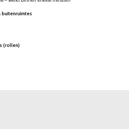
en
– werkt binnen enkele minuten
& buitenruimtes
s (rollen)