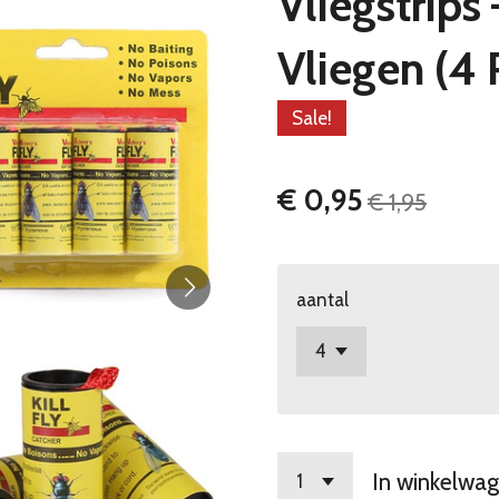
Vliegstrips
Vliegen (4 
Sale!
€ 0,95
€ 1,95
aantal
In winkelwa