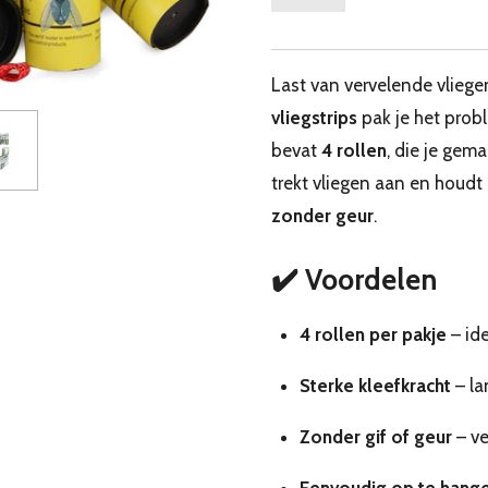
Last van vervelende vliege
vliegstrips
pak je het prob
bevat
4 rollen
, die je gema
trekt vliegen aan en houdt 
zonder geur
.
✔️ Voordelen
4 rollen per pakje
– id
Sterke kleefkracht
– la
Zonder gif of geur
– ve