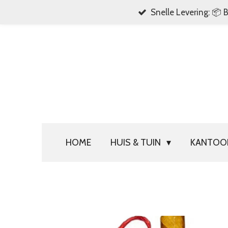
Snelle Levering: 📦 
Ga
direct
naar
de
hoofdinhoud
HOME
HUIS & TUIN
KANTO