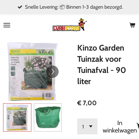
Snelle Levering: 📦 Binnen 1-3 dagen bezorgd.
Ga
direct
naar
de
hoofdinhoud
Kinzo Garden
Tuinzak voor
Tuinafval - 90
liter
€ 7,00
In
winkelwagen