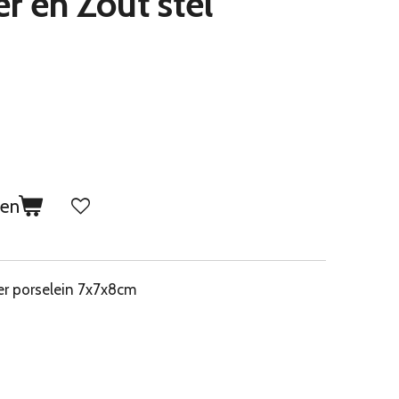
r en Zout stel
gen
er porselein 7x7x8cm