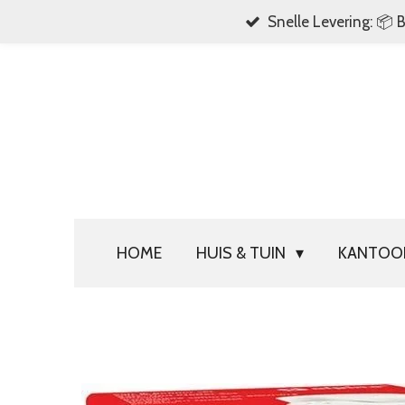
Snelle Levering: 📦 
Ga
direct
naar
de
hoofdinhoud
HOME
HUIS & TUIN
KANTO