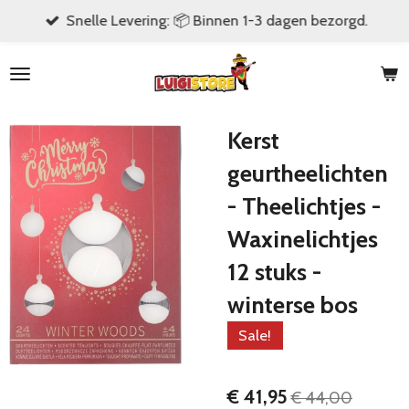
Snelle Levering: 📦 Binnen 1-3 dagen bezorgd.
Ga
direct
naar
de
hoofdinhoud
Kerst
geurtheelichten
- Theelichtjes -
Waxinelichtjes
12 stuks -
winterse bos
Sale!
€ 41,95
€ 44,00