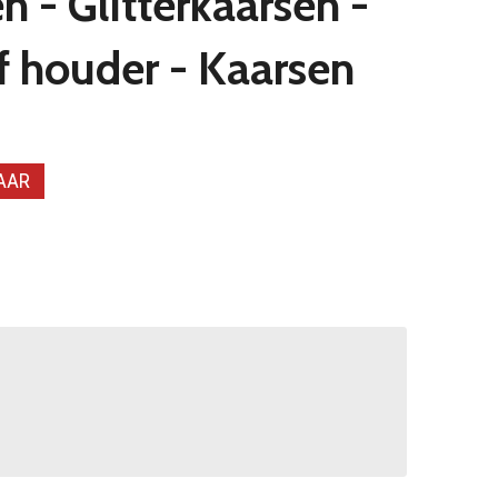
n - Glitterkaarsen -
ef houder - Kaarsen
BAAR