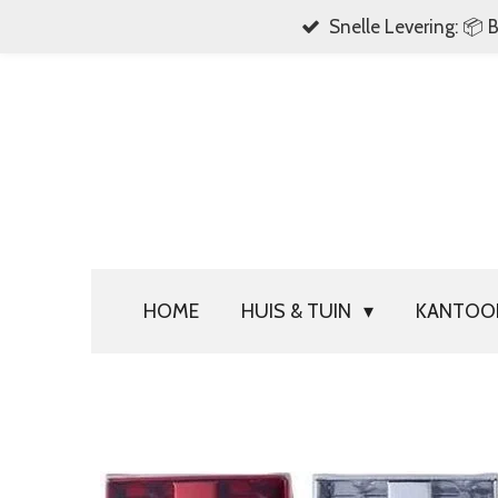
Snelle Levering: 📦 
Ga
direct
naar
de
hoofdinhoud
HOME
HUIS & TUIN
KANTO