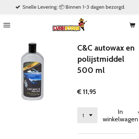
Snelle Levering: 📦 Binnen 1-3 dagen bezorgd.
Ga
direct
naar
de
hoofdinhoud
C&C autowax en
polijstmiddel
500 ml
€ 11,95
In
winkelwagen