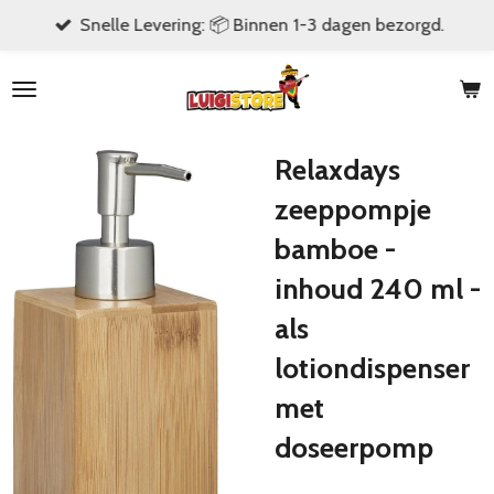
Snelle Levering: 📦 Binnen 1-3 dagen bezorgd.
Ga
direct
naar
de
hoofdinhoud
Relaxdays
zeeppompje
bamboe -
inhoud 240 ml -
als
lotiondispenser
met
doseerpomp