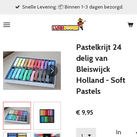
Snelle Levering: 📦 Binnen 1-3 dagen bezorgd.
Ga
direct
naar
de
hoofdinhoud
Pastelkrijt 24
delig van
Bleiswijck
Holland - Soft
Pastels
€ 9,95
In