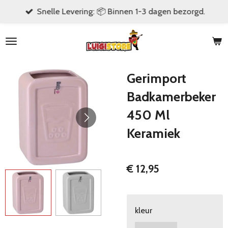
Snelle Levering: 📦 Binnen 1-3 dagen bezorgd.
Ga
direct
naar
de
hoofdinhoud
Gerimport
Badkamerbeker
450 Ml
Keramiek
€ 12,95
kleur