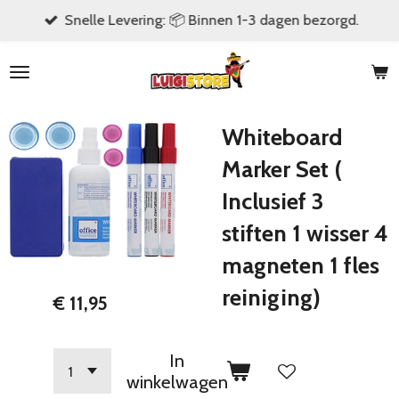
Snelle Levering: 📦 Binnen 1-3 dagen bezorgd.
Ga
direct
naar
de
hoofdinhoud
Whiteboard
Marker Set (
Inclusief 3
stiften 1 wisser 4
magneten 1 fles
reiniging)
€ 11,95
In
winkelwagen