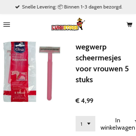
Snelle Levering: 📦 Binnen 1-3 dagen bezorgd.
Ga
direct
naar
de
hoofdinhoud
wegwerp
scheermesjes
voor vrouwen 5
stuks
€ 4,99
In
winkelwagen