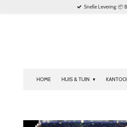
Snelle Levering: 📦 
Ga
direct
naar
de
hoofdinhoud
HOME
HUIS & TUIN
KANTO