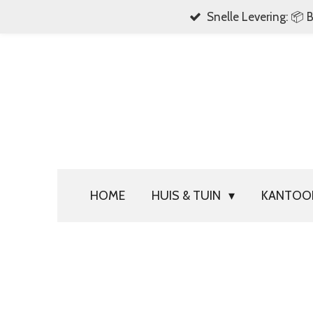
Snelle Levering: 📦 
Ga
direct
naar
de
hoofdinhoud
HOME
HUIS & TUIN
KANTO