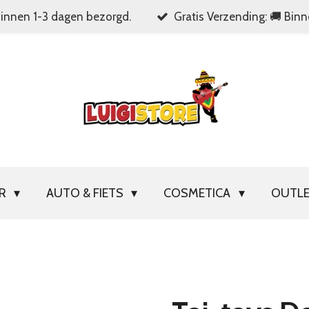
Binnen 1-3 dagen bezorgd.
Gratis Verzending: 🚚 Bin
OR
AUTO & FIETS
COSMETICA
OUTL