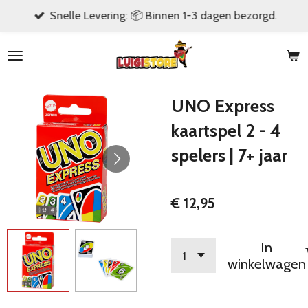
Snelle Levering: 📦 Binnen 1-3 dagen bezorgd.
Ga
direct
naar
de
hoofdinhoud
UNO Express
kaartspel 2 - 4
spelers | 7+ jaar
€ 12,95
In
winkelwagen