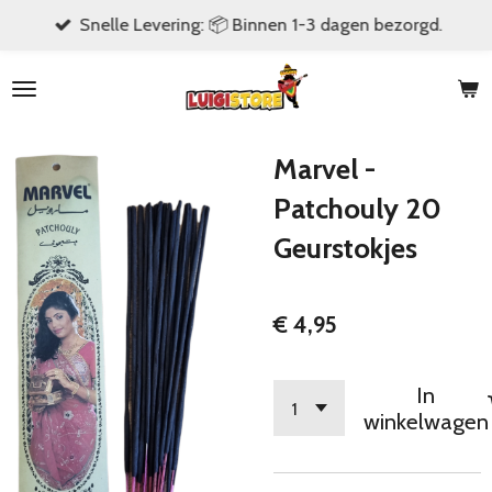
Snelle Levering: 📦 Binnen 1-3 dagen bezorgd.
Ga
direct
naar
de
hoofdinhoud
Marvel -
Patchouly 20
Geurstokjes
€ 4,95
In
winkelwagen