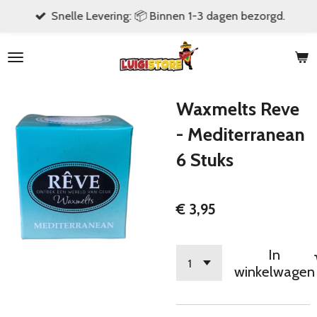
Snelle Levering: 📦 Binnen 1-3 dagen bezorgd.
Ga
direct
naar
de
hoofdinhoud
Waxmelts Reve
- Mediterranean
6 Stuks
€ 3,95
In
winkelwagen