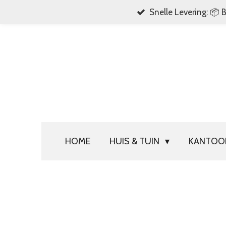
Snelle Levering: 📦 
Ga
direct
naar
de
hoofdinhoud
HOME
HUIS & TUIN
KANTO