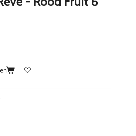
eve - Rood Fruit 6
gen
r