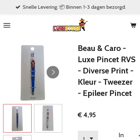
Snelle Levering: 📦 Binnen 1-3 dagen bezorgd.
Ga
direct
naar
de
hoofdinhoud
Beau & Caro -
Luxe Pincet RVS
- Diverse Print -
Kleur - Tweezer
- Epileer Pincet
€ 4,95
In