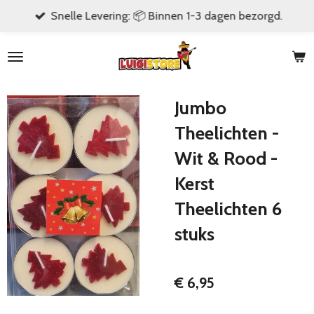
Snelle Levering: 📦 Binnen 1-3 dagen bezorgd.
Ga
direct
naar
de
hoofdinhoud
Jumbo
Theelichten -
Wit & Rood -
Kerst
Theelichten 6
stuks
€ 6,95