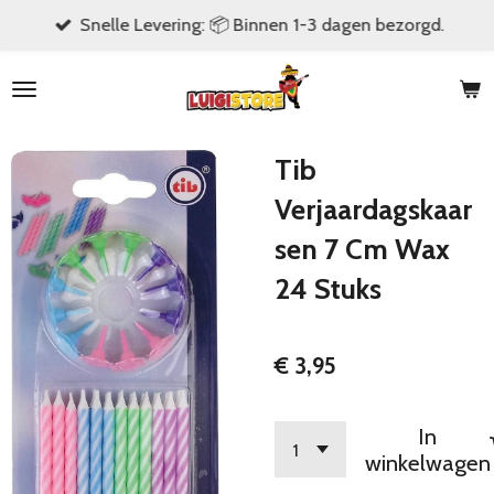
Snelle Levering: 📦 Binnen 1-3 dagen bezorgd.
Ga
direct
naar
de
hoofdinhoud
Tib
Verjaardagskaar
sen 7 Cm Wax
24 Stuks
€ 3,95
In
winkelwagen