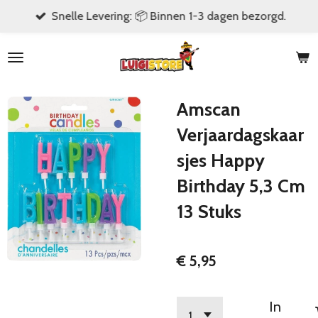
Snelle Levering: 📦 Binnen 1-3 dagen bezorgd.
Ga
direct
naar
de
hoofdinhoud
Amscan
Verjaardagskaar
sjes Happy
Birthday 5,3 Cm
13 Stuks
€ 5,95
In