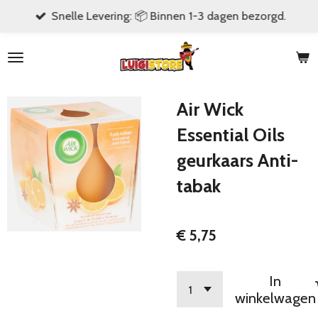
Snelle Levering: 📦 Binnen 1-3 dagen bezorgd.
Ga
direct
naar
de
hoofdinhoud
Air Wick
Essential Oils
geurkaars Anti-
tabak
€ 5,75
In
winkelwagen