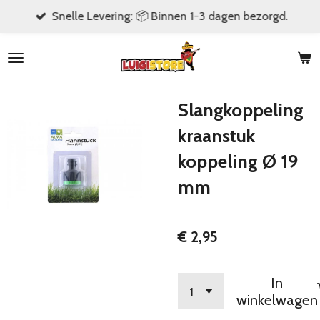
Snelle Levering: 📦 Binnen 1-3 dagen bezorgd.
Ga
direct
naar
de
hoofdinhoud
Slangkoppeling
kraanstuk
koppeling Ø 19
mm
€ 2,95
In
winkelwagen