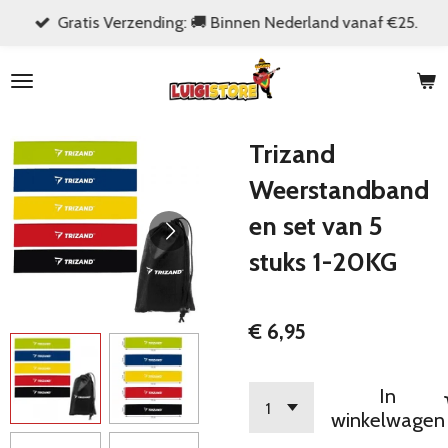
Gratis Verzending: 🚚 Binnen Nederland vanaf €25.
Ga
direct
naar
de
hoofdinhoud
Trizand
Weerstandband
en set van 5
stuks 1-20KG
€ 6,95
In
winkelwagen