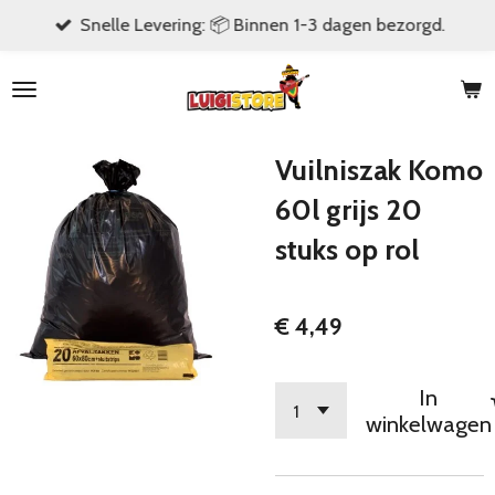
Snelle Levering: 📦 Binnen 1-3 dagen bezorgd.
Ga
direct
naar
de
hoofdinhoud
Vuilniszak Komo
60l grijs 20
stuks op rol
€ 4,49
In
winkelwagen