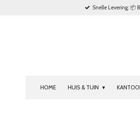
Snelle Levering: 📦 
Ga
direct
naar
de
hoofdinhoud
HOME
HUIS & TUIN
KANTO