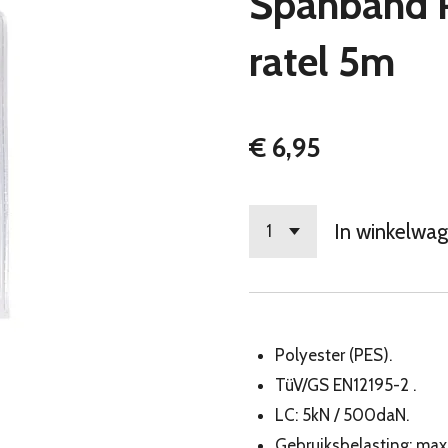
Spanband 
ratel 5m
€ 6,95
In winkelwa
Polyester (PES).
TüV/GS EN12195-2 .
LC: 5kN / 500daN.
Gebruiksbelasting: max