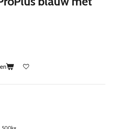
ProPlus blauw met
gen
. 500kg.