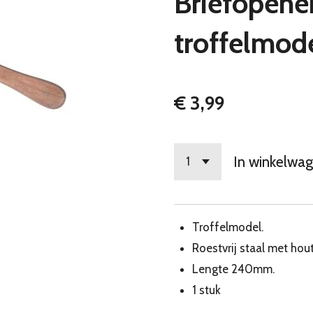
Briefopene
troffelmod
€ 3,99
In winkelwa
Troffelmodel.
Roestvrij staal met hou
Lengte 240mm.
1 stuk