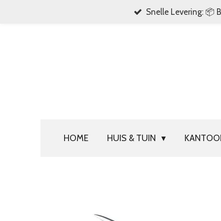
Snelle Levering: 📦 
Ga
direct
naar
de
hoofdinhoud
HOME
HUIS & TUIN
KANTO