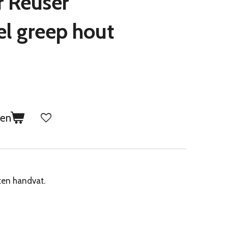
r Reuser
el greep hout
gen
ten handvat.